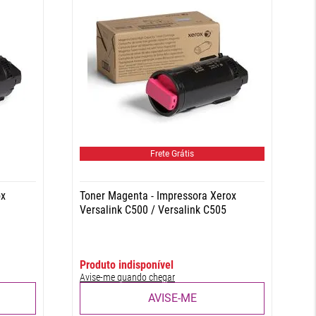
Frete Grátis
ox
Toner Magenta - Impressora Xerox
Versalink C500 / Versalink C505
R$
1
.
225
,
53
Produto indisponível
Avise-me quando chegar