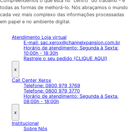
Compreendemos o que está no “centro” do trabalho - e
todas as formas de melhorá-lo. Nós abraçamos o mundo
cada vez mais complexo das informações processadas
em papel e no ambiente digital.
Atendimento Loja virtual
E-mail: sac.xerox@channelxpansion.com.br
Horário de atendimento: Segunda à Sexta:
10:00h - 18:30h
Rastreie o seu pedido (CLIQUE AQUI)
x
Call Center Xerox
Telefone: 0800 979 3769
Telefone: 0800 979 3770
Horário de atendimento: Segunda à Sexta,
08:00h - 18:00h
x
Institucional
Sobre Nós