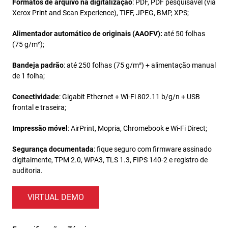
Formatos de arquivo na digitalização
: PDF, PDF pesquisável (via
Xerox Print and Scan Experience), TIFF, JPEG, BMP, XPS;
Alimentador automático de originais (AAOFV):
até 50 folhas
(75 g/m²);
Bandeja padrão
: até 250 folhas (75 g/m²) + alimentação manual
de 1 folha;
Conectividade
: Gigabit Ethernet + Wi-Fi 802.11 b/g/n + USB
frontal e traseira;
Impressão móvel
: AirPrint, Mopria, Chromebook e Wi-Fi Direct;
Segurança documentada
: fique seguro com firmware assinado
digitalmente, TPM 2.0, WPA3, TLS 1.3, FIPS 140-2 e registro de
auditoria.
VIRTUAL DEMO